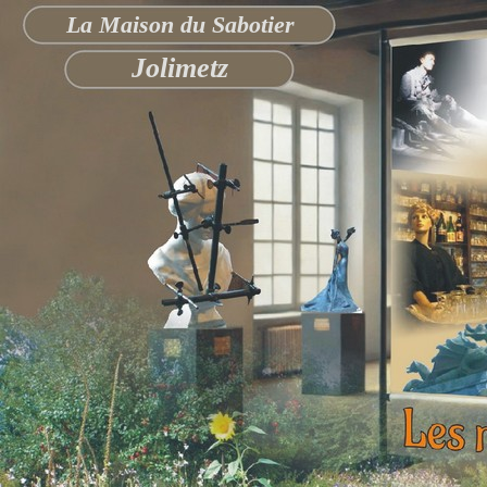
La Maison du Sabotier
Jolimetz