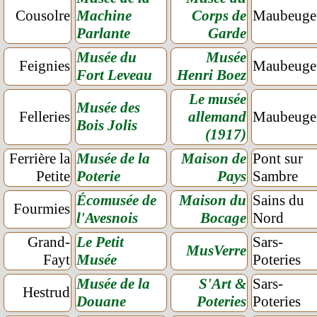
Cousolre
Machine
Corps de
Maubeuge
Parlante
Garde
Musée du
Musée
Feignies
Maubeuge
Fort Leveau
Henri Boez
Le musée
Musée des
Felleries
allemand
Maubeuge
Bois Jolis
(1917)
Ferrière la
Musée de la
Maison de
Pont sur
Petite
Poterie
Pays
Sambre
Écomusée de
Maison du
Sains du
Fourmies
l'Avesnois
Bocage
Nord
Grand-
Le Petit
Sars-
MusVerre
Fayt
Musée
Poteries
Musée de la
S'Art &
Sars-
Hestrud
Douane
Poteries
Poteries