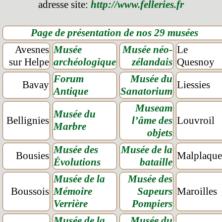
adresse site:
http://www.felleries.fr
Page de présentation de nos 29 musées
Avesnes
Musée
Musée néo-
Le
sur Helpe
archéologique
zélandais
Quesnoy
Forum
Musée du
Bavay
Liessies
Antique
Sanatorium
Museam
Musée du
Bellignies
l’âme des
Louvroil
Marbre
objets
Musée des
Musée de la
Bousies
Malplaque
Évolutions
bataille
Musée de la
Musée des
Boussois
Mémoire
Sapeurs
Maroilles
Verrière
Pompiers
Musée de la
Musée du