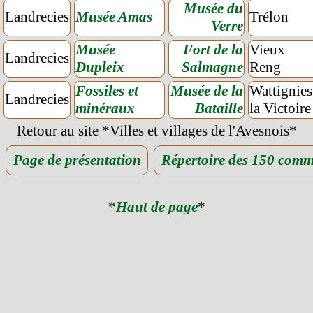
Musée du
Landrecies
Musée Amas
Trélon
Verre
Musée
Fort de la
Vieux
Landrecies
Dupleix
Salmagne
Reng
Fossiles et
Musée de la
Wattignies
Landrecies
minéraux
Bataille
la Victoire
Retour au s
ite *V
illes et villages de l'Avesnois*
Page de présentation
Répertoire des 150 com
*
Haut de page
*