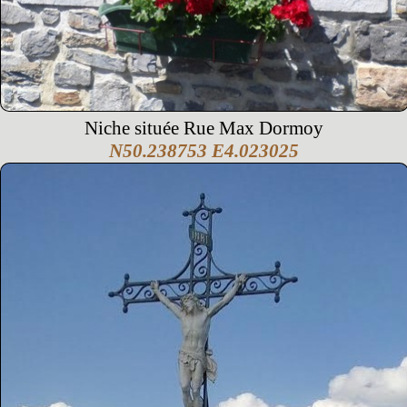
Niche située Rue Max Dormoy
N50.238753 E4.023025